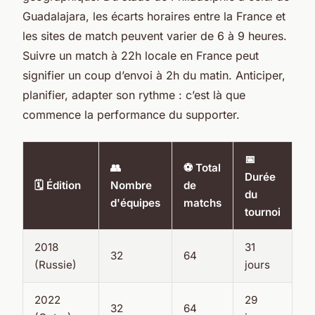
Guadalajara, les écarts horaires entre la France et
les sites de match peuvent varier de 6 à 9 heures.
Suivre un match à 22h locale en France peut
signifier un coup d’envoi à 2h du matin. Anticiper,
planifier, adapter son rythme : c’est là que
commence la performance du supporter.
📅
👥
⚽ Total
Durée
🗓️ Édition
Nombre
de
du
d'équipes
matchs
tournoi
2018
31
32
64
(Russie)
jours
2022
29
32
64